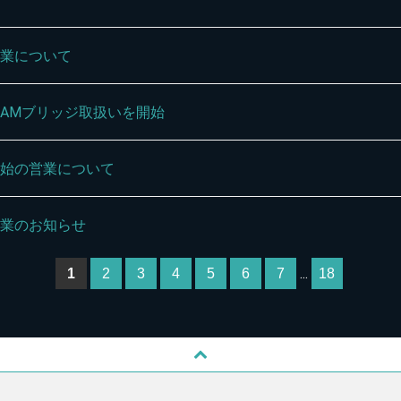
休業について
/CAMブリッジ取扱いを開始
年始の営業について
休業のお知らせ
...
1
2
3
4
5
6
7
18