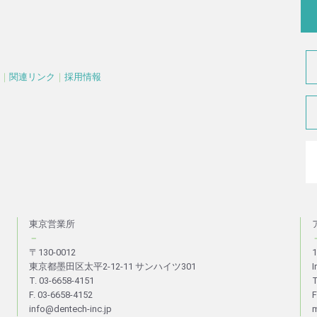
｜
関連リンク
｜
採用情報
東京営業所
－
〒130-0012
1
東京都墨田区太平2-12-11 サンハイツ301
I
T. 03-6658-4151
T
F. 03-6658-4152
F
info@dentech-inc.jp
m