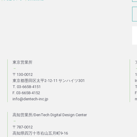
東京営業所
－
〒130-0012
1
東京都墨田区太平2-12-11 サンハイツ301
I
T. 03-6658-4151
T
F. 03-6658-4152
F
info@dentech-inc.jp
m
高知営業所/DenTech Digital Design Center
－
〒787-0012
高知県四万十市右山五月町9-16