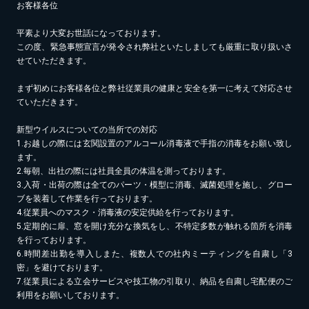
お客様各位
平素より大変お世話になっております。
この度、緊急事態宣言が発令され弊社といたしましても厳重に取り扱いさ
せていただきます。
まず初めにお客様各位と弊社従業員の健康と安全を第一に考えて対応させ
ていただきます。
新型ウイルスについての当所での対応
1.お越しの際には玄関設置のアルコール消毒液で手指の消毒をお願い致し
ます。
2.毎朝、出社の際には社員全員の体温を測っております。
3.入荷・出荷の際は全てのパーツ・模型に消毒、滅菌処理を施し、グロー
ブを装着して作業を行っております。
4.従業員へのマスク・消毒液の安定供給を行っております。
5.定期的に扉、窓を開け充分な換気をし、不特定多数が触れる箇所を消毒
を行っております。
6.時間差出勤を導入しまた、複数人での社内ミーティングを自粛し「3
密」を避けております。
7.従業員による立会サービスや技工物の引取り、納品を自粛し宅配便のご
利用をお願いしております。